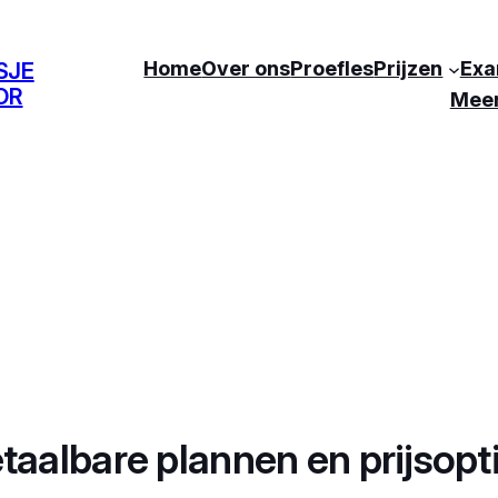
Home
Over ons
Proefles
Prijzen
Exa
SJE
OR
Mee
taalbare plannen en prijsopt