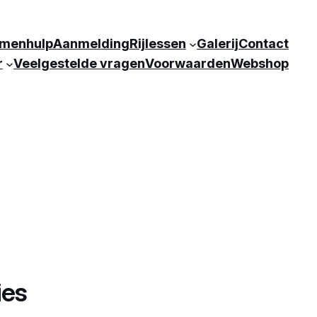
menhulp
Aanmelding
Rijlessen
Galerij
Contact
r
Veelgestelde vragen
Voorwaarden
Webshop
ies