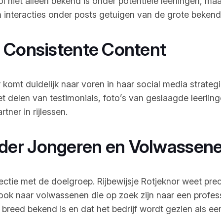
ol niet alleen bekend is onder potentiële leerlingen, 
 interacties onder posts getuigen van de grote bekendhe
 Consistente Content
 komt duidelijk naar voren in haar social media strate
et delen van testimonials, foto’s van geslaagde leerlin
ner in rijlessen.
der Jongeren en Volwassen
nnectie met de doelgroep. Rijbewijsje Rotjeknor weet 
r ook naar volwassenen die op zoek zijn naar een profes
reed bekend is en dat het bedrijf wordt gezien als een