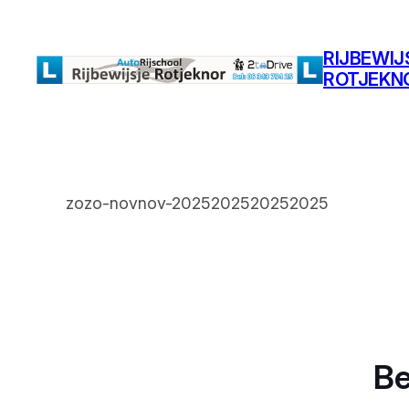
Ga
naar
RIJBEWIJ
de
ROTJEKN
inhoud
zozo-novnov-2025202520252025
Be