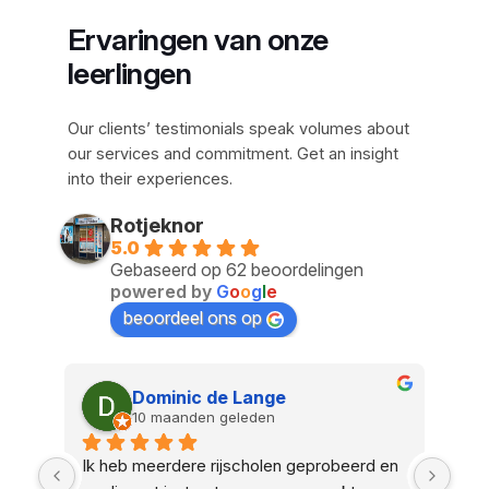
Ervaringen van onze
leerlingen
Our clients’ testimonials speak volumes about
our services and commitment. Get an insight
into their experiences.
Rotjeknor
5.0
Gebaseerd op 62 beoordelingen
powered by
G
o
o
g
l
e
beoordeel ons op
joost dingemans
vorig jaar
en 
Les genomen bij Pasha van Rijbewijsje 
Pash