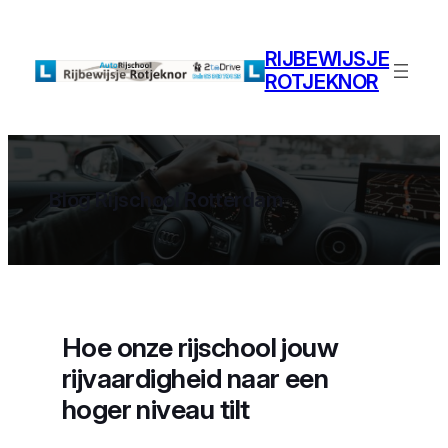
Ga
naar
RIJBEWIJSJE
de
ROTJEKNOR
inhoud
Blog Rijschool Rotterdam
Hoe onze rijschool jouw
rijvaardigheid naar een
hoger niveau tilt