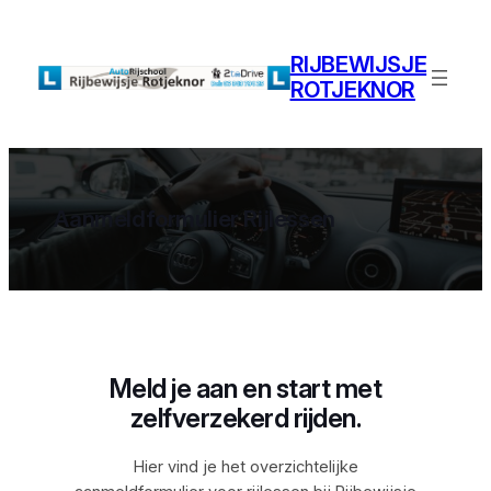
Ga
naar
RIJBEWIJSJE
de
ROTJEKNOR
inhoud
Aanmeldformulier Rijlessen
Meld je aan en start met
zelfverzekerd rijden.
Hier vind je het overzichtelijke