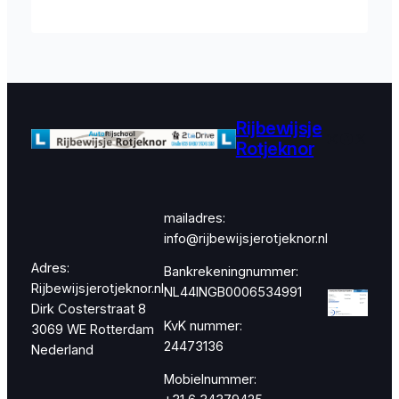
Rijbewijsje
Instagram
Faceboo
X
Rotjeknor
mailadres:
info@rijbewijsjerotjeknor.nl
Adres:
Bankrekeningnummer:
Rijbewijsjerotjeknor.nl
NL44INGB0006534991
Dirk Costerstraat 8
KvK nummer:
3069 WE Rotterdam
24473136
Nederland
Mobielnummer: