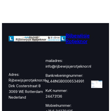
Rijbewijsje
Instagram
Faceboo
X
Rotjeknor
mailadres:
info@rijbewijsjerotjeknor.nl
Adres:
Bankrekeningnummer:
Rijbewijsjerotjeknor.nl
NL44INGB0006534991
Dirk Costerstraat 8
KvK nummer:
3069 WE Rotterdam
24473136
Nederland
Mobielnummer: