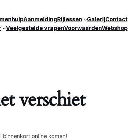
menhulp
Aanmelding
Rijlessen
Galerij
Contact
r
Veelgestelde vragen
Voorwaarden
Webshop
et verschiet
l binnenkort online komen!