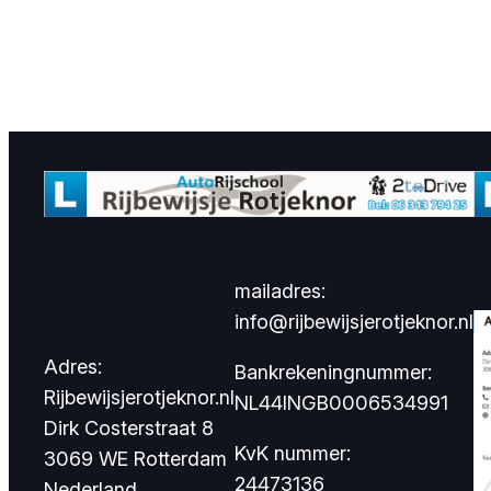
mailadres:
info@rijbewijsjerotjeknor.nl
Adres:
Bankrekeningnummer:
Rijbewijsjerotjeknor.nl
NL44INGB0006534991
Dirk Costerstraat 8
KvK nummer:
3069 WE Rotterdam
24473136
Nederland