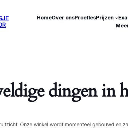
Home
Over ons
Proefles
Prijzen
Exa
SJE
OR
Mee
eldige dingen in h
ooruitzicht! Onze winkel wordt momenteel gebouwd en za