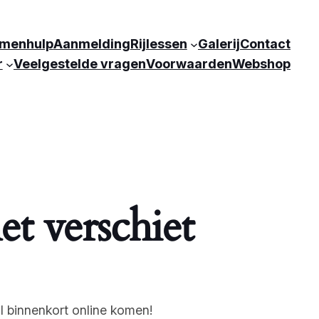
menhulp
Aanmelding
Rijlessen
Galerij
Contact
r
Veelgestelde vragen
Voorwaarden
Webshop
et verschiet
l binnenkort online komen!