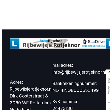
mailadres:
info@rijbewijsjerotjeknor.nl
Adres:
Bankrekeningnummer:
Rijbewijsjerotjeknor.nl
NL44INGB0006534991
Dirk Costerstraat 8
KvK nummer:
3069 WE Rotterdam
24473136
Nederland