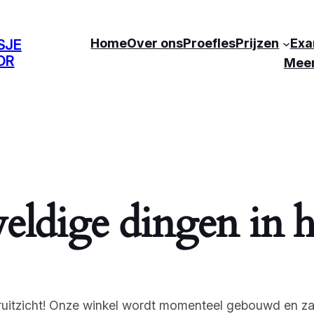
Home
Over ons
Proefles
Prijzen
Exa
SJE
OR
Mee
eldige dingen in h
ooruitzicht! Onze winkel wordt momenteel gebouwd en za