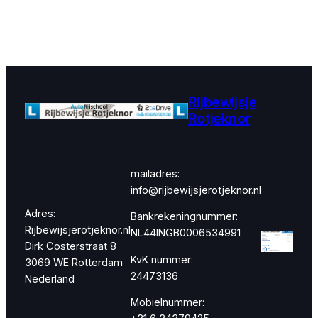
Rijbewijsje
Instagram
Faceboo
X
Rotjeknor
mailadres:
info@rijbewijsjerotjeknor.nl
Adres:
Bankrekeningnummer:
Rijbewijsjerotjeknor.nl
NL44INGB0006534991
Dirk Costerstraat 8
KvK nummer:
3069 WE Rotterdam
24473136
Nederland
Mobielnummer: