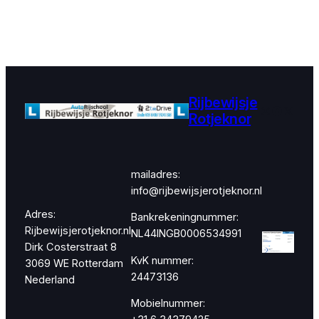
Rijbewijsje
Instagram
Faceboo
X
Rotjeknor
mailadres:
info@rijbewijsjerotjeknor.nl
Adres:
Bankrekeningnummer:
Rijbewijsjerotjeknor.nl
NL44INGB0006534991
Dirk Costerstraat 8
KvK nummer:
3069 WE Rotterdam
24473136
Nederland
Mobielnummer: