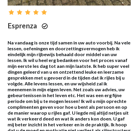
Esprenza
Na vandaag is onze tijd samen in uw auto voorbij. Na vele
lessen, oefeningen en doorzettingsvermogen heb ik
eindelijk mijn rijbewijs behaald door middel van uw
lessen. Ik wil u heel erg bedanken voor het proces vanaf
mijn eerste les dag tot aan mijn laatste. Ik heb super veel
dingen geleerd van u en ontzettend leuke en leerzame
gesprekken met u gevoerd in de tijden dat ik rijles bij u
volgde. Alle levens lessen, en uw wijsheid zal ik
meenemen in mijn eigen leven. Net zoals uw advies, uw
gebeurtenissen in het leven etc. Het was een erg fijne
periode om bij u te mogen lessen! Ik wil u mijn oprechte
complimenten geven voor hoe u bent als persoon en op
de manier waarop u rijles gaf. U legde mij altijd netjes uit
wat ik verkeerd deed en wat ik anders kon doen. U gaf
mij beter inzicht in het verkeer en in de praktijk. Ik hoop
dat u de moed en motivatie niet verliest als rijinstructeur