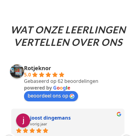
WAT ONZE LEERLINGEN
VERTELLEN OVER ONS
Rotjeknor
5.0
Gebaseerd op 62 beoordelingen
powered by
G
o
o
g
l
e
beoordeel ons op
joost dingemans
vorig jaar