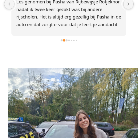
 
Les genomen bij Pasha van Rijbewijsje Rotjeknor 
P
nadat ik twee keer gezakt was bij andere 
r
rijscholen. Het is altijd erg gezellig bij Pasha in de 
d
auto en dat zorgt ervoor dat je leert je aandacht 
w
 
te verdelen en te rijden alsof je met 
R
vrienden/familie bent in plaats van met een 
 
docent. Ik was hiervoor steeds erg bang om 
fouten te maken in de auto en bij Pasha heb ik 
 
geleerd me op mijn gemak te voelen, zelfs 
zodanig dat ik heb besloten geen faalangst 
examen af te nemen en raad eens? Geslaagd!
 